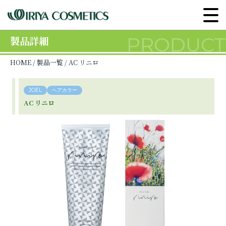
PRODUCT
製品詳細
HOME
/
製品一覧
/ AC リニロ
JOEL
ヘアカラー
AC リニロ