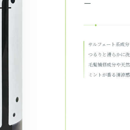
ー
✦
サルフェート系成分
つるりと滑らかに洗
毛髪補修成分や天然
ミントが香る清涼感