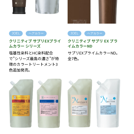
JOEL
ヘアカラー
JOEL
ヘアカラー
クリニティブ サプリEXプライ
クリニティブ サプリ EX プラ
ムカラー シリーズ
イムカラーND
塩基性染料とHC染料配合
サプリEXプライムカラーND。
で”シリーズ最高の濃さ”が特
全7色。
徴のカラートリートメント3
色追加発売。