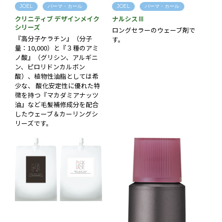
JOEL
パーマ・カール
JOEL
パーマ・カール
クリニティブ デザインメイク
ナルシスⅢ
シリーズ
ロングセラーのウェーブ剤で
『高分子ケラチン』（分子
す。
量：10,000）と『３種のアミ
ノ酸』（グリシン、アルギニ
ン、ピロリドンカルボン
酸）、植物性油脂としては希
少な、 酸化安定性に優れた特
徴を持つ『マカダミアナッツ
油』など毛髪補修成分を配合
したウェーブ＆カーリングシ
リーズです。